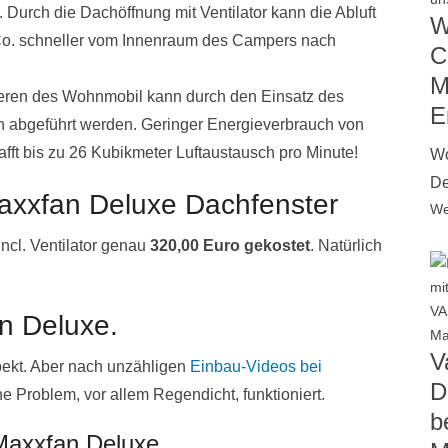
 Durch die Dachöffnung mit Ventilator kann die Abluft
W
Co. schneller vom Innenraum des Campers nach
C
M
eren des Wohnmobil kann durch den Einsatz des
E
n abgeführt werden. Geringer Energieverbrauch von
afft bis zu 26 Kubikmeter Luftaustausch pro Minute!
Wo
De
axxfan Deluxe Dachfenster
We
incl. Ventilator genau
320,00 Euro gekostet
. Natürlich
n Deluxe.
V
pekt. Aber nach unzähligen
Einbau-Videos bei
D
e Problem, vor allem Regendicht, funktioniert.
b
Maxxfan Deluxe