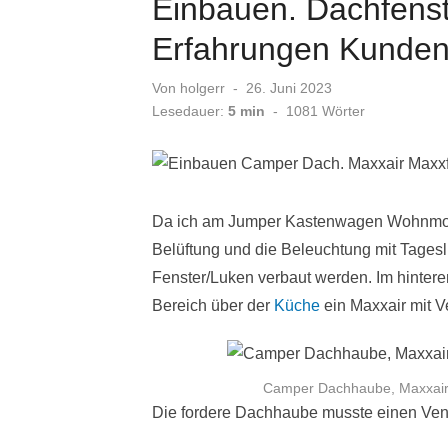
Einbauen. Dachfens
Erfahrungen Kunde
Veröffentlicht
Von
holgerr
26. Juni 2023
am
Lesedauer:
5 min
-
1081
Wörter
Da ich am Jumper Kastenwagen Wohnmobil
Belüftung und die Beleuchtung mit Tagesli
Fenster/Luken verbaut werden. Im hintere
Bereich über der
Küche
ein Maxxair mit Ve
Camper Dachhaube, Maxxair 
Die fordere Dachhaube musste einen Vent