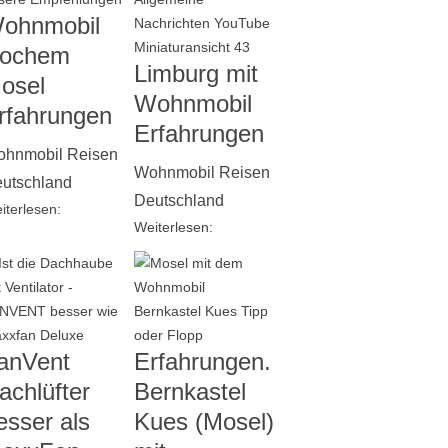
ohnmobil
ochem
Limburg mit
osel
Wohnmobil
rfahrungen
Erfahrungen
hnmobil Reisen
Wohnmobil Reisen
utschland
Deutschland
iterlesen:
Weiterlesen:
anVent
Erfahrungen.
achlüfter
Bernkastel
esser als
Kues (Mosel)