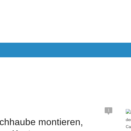
ND
WOHNMOBIL REISEN EUROPA
WOHNMOBIL ANGEBOT
IMPRESSUM
1
chhaube montieren,