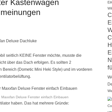
ter Kastenwagen
nmeinungen
C
Ei
W
C
H
E
 seitlich KEINE Fenster möchte, musste die
N
cht über das Dach erfolgen. Es sollten 2
f
n Bereich (Dometic Mini Heki Style) und im vorderen
ntilatorbelüftung.
Wo
De
We
Maxxfan Deluxe Fenster einfach Einbauen
ilator haben. Das hat mehrere Gründe: