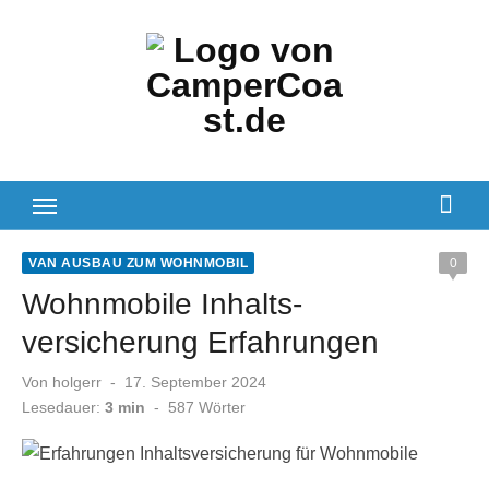
Zum
Inhalt
springen
VAN AUSBAU ZUM WOHNMOBIL
0
Wohnmobile Inhalts­
versicherung Erfahrungen
Veröffentlicht
Von
holgerr
17. September 2024
am
Lesedauer:
3 min
-
587
Wörter