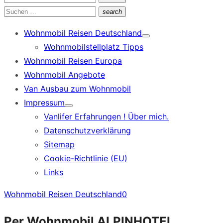
Suchen
nach:
Suchen
search
Suchen
nach:
Wohnmobil Reisen Deutschland
Show
Wohnmobilstellplatz Tipps
sub
menu
Wohnmobil Reisen Europa
Wohnmobil Angebote
Van Ausbau zum Wohnmobil
Impressum
Show
Vanlifer Erfahrungen ! Über mich.
sub
menu
Datenschutzverklärung
Sitemap
Cookie-Richtlinie (EU)
Links
Wohnmobil Reisen Deutschland
0
Per Wohnmobil ALPINHOTEL