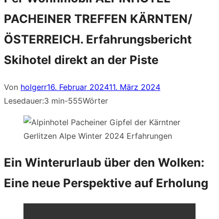
PACHEINER TREFFEN KÄRNTEN/
ÖSTERREICH. Erfahrungsbericht
Skihotel direkt an der Piste
Veröffentlicht
Von
holgerr
16. Februar 2024
11. März 2024
am
Lesedauer:
3 min
-
555
Wörter
Ein Winterurlaub über den Wolken:
Eine neue Perspektive auf Erholung