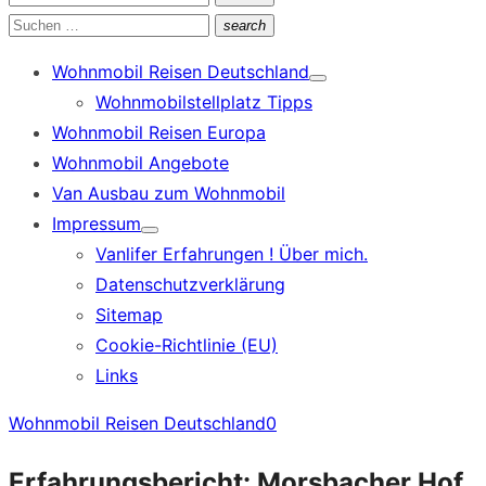
Suchen
nach:
Suchen
search
Suchen
nach:
Wohnmobil Reisen Deutschland
Show
Wohnmobilstellplatz Tipps
sub
menu
Wohnmobil Reisen Europa
Wohnmobil Angebote
Van Ausbau zum Wohnmobil
Impressum
Show
Vanlifer Erfahrungen ! Über mich.
sub
menu
Datenschutzverklärung
Sitemap
Cookie-Richtlinie (EU)
Links
Wohnmobil Reisen Deutschland
0
Erfahrungsbericht: Morsbacher Hof