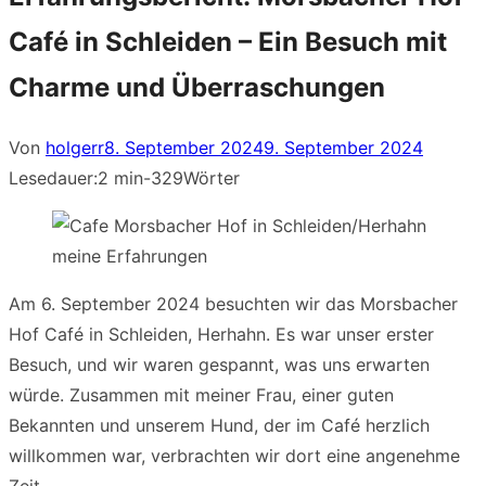
Café in Schleiden – Ein Besuch mit
Charme und Überraschungen
Veröffentlicht
Von
holgerr
8. September 2024
9. September 2024
am
Lesedauer:
2 min
-
329
Wörter
Am 6. September 2024 besuchten wir das Morsbacher
Hof Café in Schleiden, Herhahn. Es war unser erster
Besuch, und wir waren gespannt, was uns erwarten
würde. Zusammen mit meiner Frau, einer guten
Bekannten und unserem Hund, der im Café herzlich
willkommen war, verbrachten wir dort eine angenehme
Zeit.