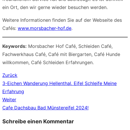
ein Ort, den wir gerne wieder besuchen werden.
Weitere Informationen finden Sie auf der Webseite des
Cafés:
www.morsbacher-hof.de
.
Keywords:
Morsbacher Hof Café, Schleiden Café,
Fachwerkhaus Café, Café mit Biergarten, Café Hunde
willkommen, Café Schleiden Erfahrungen.
Zurück
Beitragsnavigation
Vorheriger
3-Eichen Wanderung Hellenthal. Eifel Schleife Meine
Beitrag:
Erfahrung
Weiter
Nächster
Cafe Dachsbau Bad Münstereifel 2024!
Beitrag:
Schreibe einen Kommentar