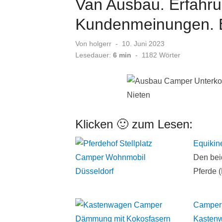
Van Ausbau. Erfahru
Kundenmeinungen. 
Veröffentlicht
Von
holgerr
10. Juni 2023
am
Lesedauer:
6 min
-
1182
Wörter
Klicken 🙂 zum Lesen:
Equikin
Den bei
Pferde 
Camper 
Kastenw