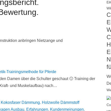
ngsbericht.
Bewertung.
C
Ei
W
C
H
E
N
f
etik-Trainingsmethode für Pferde
Wo
den Damen über die Schulter geschaut 🙂 Training der
De
(Kraft- und Muskelaufbau) nach…
We
Kokosfaser Dämmung. Holzwolle Dämmstoff
agen Ausbau. Erfahrungen. Kundenmeinungen.