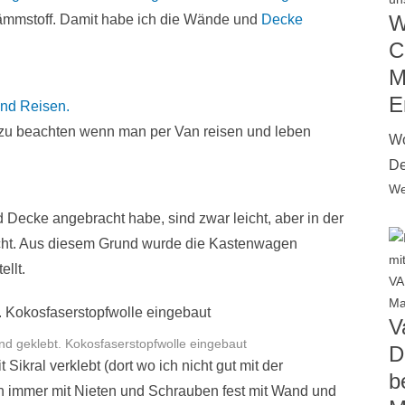
W
dämmstoff. Damit habe ich die Wände und
Decke
C
M
E
nd Reisen.
 zu beachten wenn man per Van reisen und leben
Wo
De
We
d Decke angebracht habe, sind zwar leicht, aber in der
cht. Aus diesem Grund wurde die Kastenwagen
ellt.
V
nd geklebt. Kokosfaserstopfwolle eingebaut
D
 Sikral verklebt (dort wo ich nicht gut mit der
b
 immer mit Nieten und Schrauben fest mit Wand und