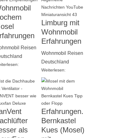
ohnmobil
ochem
Limburg mit
osel
Wohnmobil
rfahrungen
Erfahrungen
hnmobil Reisen
Wohnmobil Reisen
utschland
Deutschland
iterlesen:
Weiterlesen:
anVent
Erfahrungen.
achlüfter
Bernkastel
esser als
Kues (Mosel)