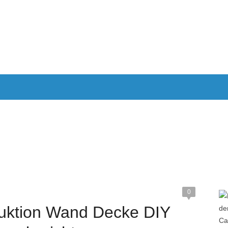
ND
WOHNMOBIL REISEN EUROPA
WOHNMOBIL ANGEBOT
IMPRESSUM
0
uktion Wand Decke DIY